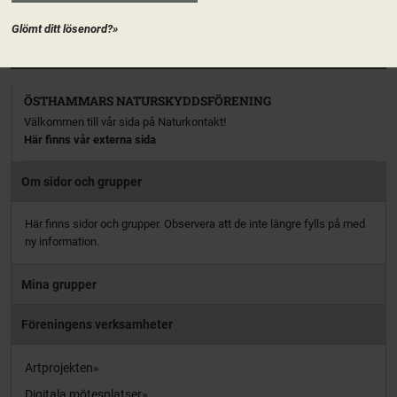
aktiv […]
Glömt ditt lösenord?»
PRENUMERERA
ÖSTHAMMARS NATURSKYDDSFÖRENING
Välkommen till vår sida på Naturkontakt!
Här finns vår externa sida
Om sidor och grupper
Här finns sidor och grupper. Observera att de inte längre fylls på med
ny information.
Mina grupper
Föreningens verksamheter
Artprojekten
Digitala mötesplatser