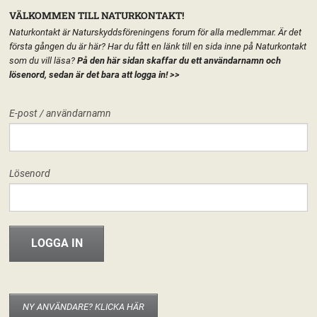
VÄLKOMMEN TILL NATURKONTAKT!
Naturkontakt är Naturskyddsföreningens forum för alla medlemmar. Är det
första gången du är här? Har du fått en länk till en sida inne på Naturkontakt
som du vill läsa?
På den här sidan skaffar du ett användarnamn och
lösenord, sedan är det bara att logga in!
>>
MENY
E-post / användarnamn
HEM
FÖRENINGEN
ÖSTHAMMARS NATURSKYDDSFÖRENING
START
LÄGG TILL EN TEXT HÄR PÅ SIDAN
FORUM
Lösenord
FÖRENINGEN
Östhammars Naturskyddsförening
Hej världen!
30 maj, 2013
riksforeningen
INFO & MATERIAL
Välkommen hit! I den nya versionen av Naturkontakt som släpptes 20
november 2012 har varje del av Naturskyddsföreningen fått en egen
startsida. Det går att publicera texter, material eller bara ha sidan som
startsida för de grupper som berör kretsen/länsförbundet/nätverket. Det är
NY ANVÄNDARE? KLICKA HÄR
enkelt att använda och fungerar som en vanlig wordpress-blogg. Om du är